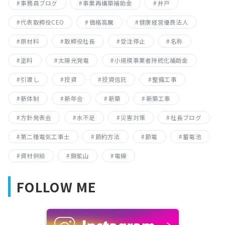
事務員ブログ
事業再構築補助金
井戸
代表取締役CEO
価格高騰
健康経営優良法人
原材料
取締役社長
受注停止
名称
塗料
太陽光発電
小規模事業者持続化補助金
引渡し
投資
投資信託
整備工事
新体制
新年会
新築
新築工事
方針発表会
水不足
災害対策
社長ブログ
第二種電気工事士
節約方法
節電
蓄電池
資材供給
銅鉱山
電線
FOLLOW ME