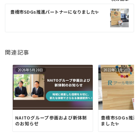
ビ
豊橋市SDGs推進パートナーになりました✨
ゲ
ー
シ
関連記事
ョ
ン
2026年5月28日
2022年11月10日
NAITOグループ参画および新体制
豊橋市SDGs推
のお知らせ
ました✨