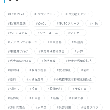
ECO PAYA
EVコンセント
EV充電スタンド
EV充電設備
iDeCo
NAITOグループ
NISA
V2Hシステム
ショールーム
シンナー
デジタルサイネージ
中東情勢
事務員
事務員ブログ
事業再構築補助金
井戸
代表取締役CEO
価格高騰
健康経営優良法人
原材料
取締役社長
受注停止
名称
塗料
太陽光発電
小規模事業者持続化補助金
引渡し
投資
投資信託
整備工事
新体制
新年会
新築
新築工事
方針発表会
水不足
災害対策
社長ブログ