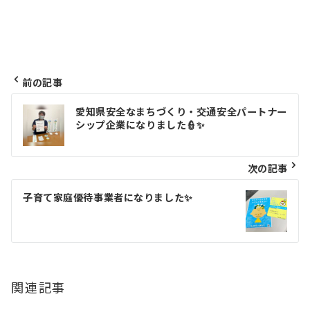
前の記事
投
愛知県安全なまちづくり・交通安全パートナー
シップ企業になりました👮✨
稿
ナ
次の記事
ビ
子育て家庭優待事業者になりました✨
ゲ
ー
シ
関連記事
ョ