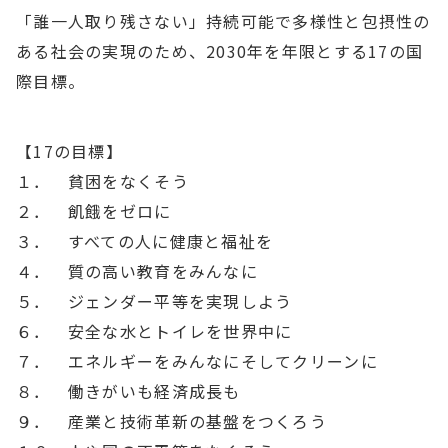
「誰一人取り残さない」持続可能で多様性と包摂性の
ある社会の実現のため、2030年を年限とする17の国
際目標。
【17の目標】
１． 貧困をなくそう
２． 飢餓をゼロに
３． すべての人に健康と福祉を
４． 質の高い教育をみんなに
５． ジェンダー平等を実現しよう
６． 安全な水とトイレを世界中に
７． エネルギーをみんなにそしてクリーンに
８． 働きがいも経済成長も
９． 産業と技術革新の基盤をつくろう