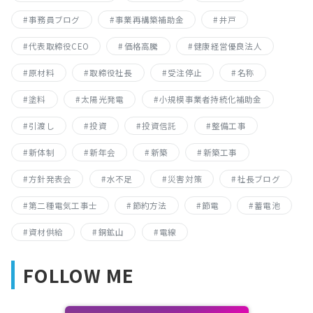
事務員ブログ
事業再構築補助金
井戸
代表取締役CEO
価格高騰
健康経営優良法人
原材料
取締役社長
受注停止
名称
塗料
太陽光発電
小規模事業者持続化補助金
引渡し
投資
投資信託
整備工事
新体制
新年会
新築
新築工事
方針発表会
水不足
災害対策
社長ブログ
第二種電気工事士
節約方法
節電
蓄電池
資材供給
銅鉱山
電線
FOLLOW ME