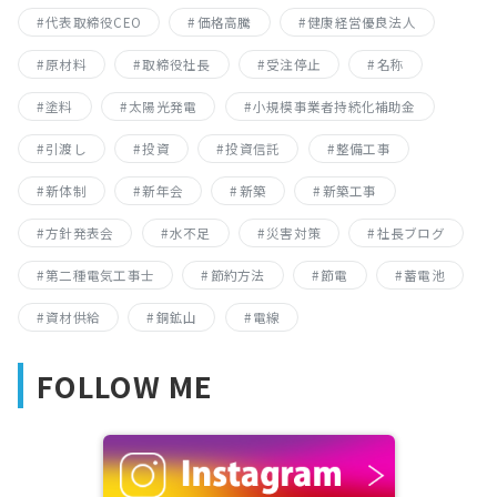
代表取締役CEO
価格高騰
健康経営優良法人
原材料
取締役社長
受注停止
名称
塗料
太陽光発電
小規模事業者持続化補助金
引渡し
投資
投資信託
整備工事
新体制
新年会
新築
新築工事
方針発表会
水不足
災害対策
社長ブログ
第二種電気工事士
節約方法
節電
蓄電池
資材供給
銅鉱山
電線
FOLLOW ME