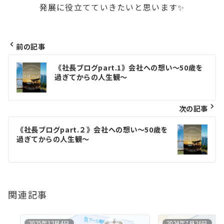
発展に役立てていきたいと思います✨
前の記事
投
《社長ブログpart.1》会社への想い～50歳を
過ぎてからの人生観～
稿
ナ
次の記事
ビ
《社長ブログpart.２》会社への想い～50歳を
ゲ
過ぎてからの人生観～
ー
シ
関連記事
ョ
ン
2025年12月4日
2024年7月26日