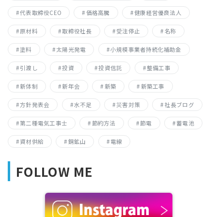
代表取締役CEO
価格高騰
健康経営優良法人
原材料
取締役社長
受注停止
名称
塗料
太陽光発電
小規模事業者持続化補助金
引渡し
投資
投資信託
整備工事
新体制
新年会
新築
新築工事
方針発表会
水不足
災害対策
社長ブログ
第二種電気工事士
節約方法
節電
蓄電池
資材供給
銅鉱山
電線
FOLLOW ME