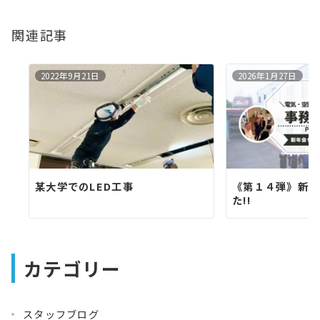
シ
関連記事
ョ
ン
2022年9月21日
2026年1月27日
某大学でのLED工事
《第１４弾》新年
た!!
カテゴリー
スタッフブログ