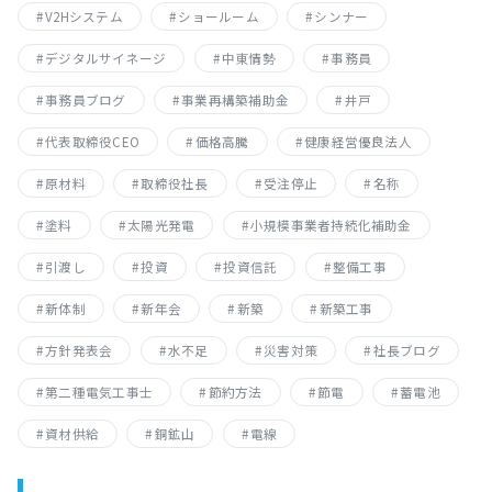
V2Hシステム
ショールーム
シンナー
デジタルサイネージ
中東情勢
事務員
事務員ブログ
事業再構築補助金
井戸
代表取締役CEO
価格高騰
健康経営優良法人
原材料
取締役社長
受注停止
名称
塗料
太陽光発電
小規模事業者持続化補助金
引渡し
投資
投資信託
整備工事
新体制
新年会
新築
新築工事
方針発表会
水不足
災害対策
社長ブログ
第二種電気工事士
節約方法
節電
蓄電池
資材供給
銅鉱山
電線