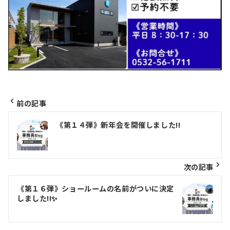
前の記事
投
《第１４弾》新年会を開催しました!!
稿
ナ
次の記事
ビ
《第１６弾》ショールームの名前がついに決定
ゲ
しました!!✨
ー