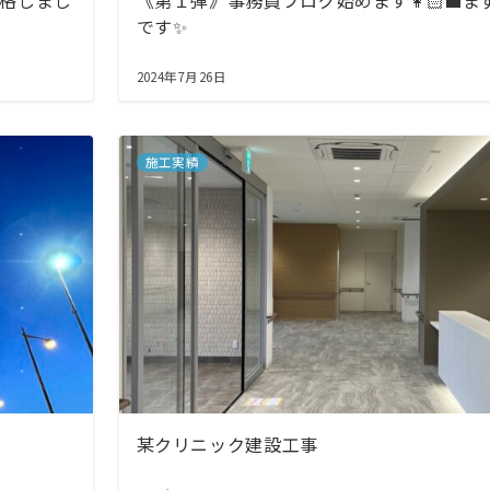
格しまし
《第１弾》事務員ブログ始めます👩🏻‍💼
です✨
2024年7月26日
施工実績
某クリニック建設工事