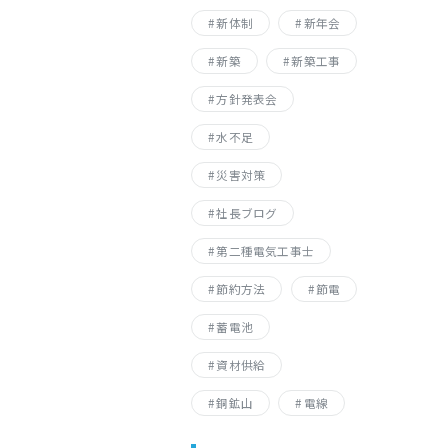
新体制
新年会
新築
新築工事
方針発表会
水不足
災害対策
社長ブログ
第二種電気工事士
節約方法
節電
蓄電池
資材供給
銅鉱山
電線